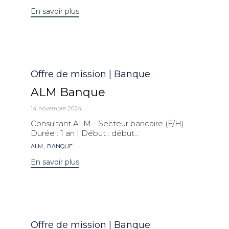
En savoir plus
Catégorie
Offre de mission | Banque
ALM Banque
14 novembre 2024
Consultant ALM - Secteur bancaire (F/H)
Durée : 1 an | Début : début...
Mots
,
ALM
BANQUE
clés
En savoir plus
Catégorie
Offre de mission | Banque