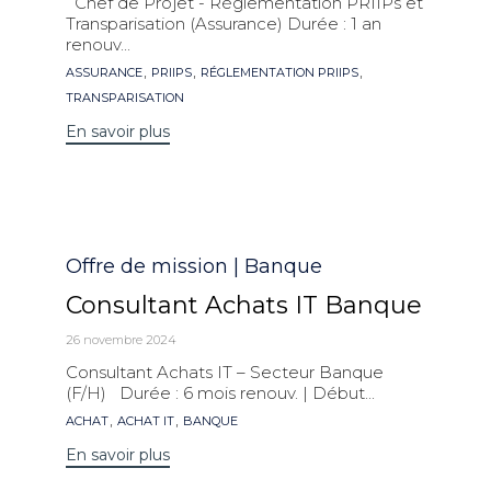
Chef de Projet - Réglementation PRIIPs et
Transparisation (Assurance) Durée : 1 an
renouv...
Mots
,
,
,
ASSURANCE
PRIIPS
RÉGLEMENTATION PRIIPS
clés
TRANSPARISATION
En savoir plus
Catégorie
Offre de mission | Banque
Consultant Achats IT Banque
26 novembre 2024
Consultant Achats IT – Secteur Banque
(F/H) Durée : 6 mois renouv. | Début...
Mots
,
,
ACHAT
ACHAT IT
BANQUE
clés
En savoir plus