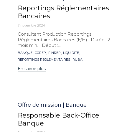
Reportings Réglementaires
Bancaires
7 novembre 2024
Consultant Production Reportings
Réglementaires Bancaires (F/H) Durée : 2
mois min. | Début :...
Mots
,
,
,
,
BANQUE
COREP
FINREP
LIQUIDITÉ
clés
,
REPORTINGS RÉGLEMENTAIRES
RUBA
En savoir plus
Catégorie
Offre de mission | Banque
Responsable Back-Office
Banque