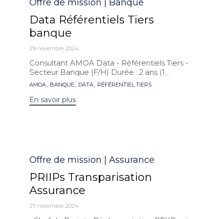
Catégorie
Offre de mission | Banque
Data Référentiels Tiers
banque
29 novembre 2024
Consultant AMOA Data - Référentiels Tiers -
Secteur Banque (F/H) Durée : 2 ans (1...
Mots
,
,
,
AMOA
BANQUE
DATA
RÉFÉRENTIEL TIERS
clés
En savoir plus
Catégorie
Offre de mission | Assurance
PRIIPs Transparisation
Assurance
27 novembre 2024