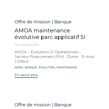
Catégorie
Offre de mission | Banque
AMOA maintenance
évolutive parc applicatif SI
26 novembre 2024
AMOA – Évolutions SI Opérationnel –
Secteur Financement (F/H) Durée : 15 mois
| Début...
Mots
,
,
,
AMOA
BANQUE
ÉVOLUTION
MAINTENANCE
clés
En savoir plus
Catégorie
Offre de mission | Banque