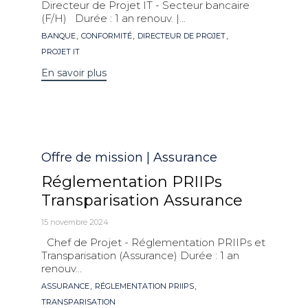
Directeur de Projet IT - Secteur bancaire
(F/H) Durée : 1 an renouv. |...
Mots
,
,
,
BANQUE
CONFORMITÉ
DIRECTEUR DE PROJET
clés
PROJET IT
En savoir plus
Catégorie
Offre de mission | Assurance
Réglementation PRIIPs
Transparisation Assurance
15 novembre 2024
Chef de Projet - Réglementation PRIIPs et
Transparisation (Assurance) Durée : 1 an
renouv...
Mots
,
,
ASSURANCE
RÉGLEMENTATION PRIIPS
clés
TRANSPARISATION