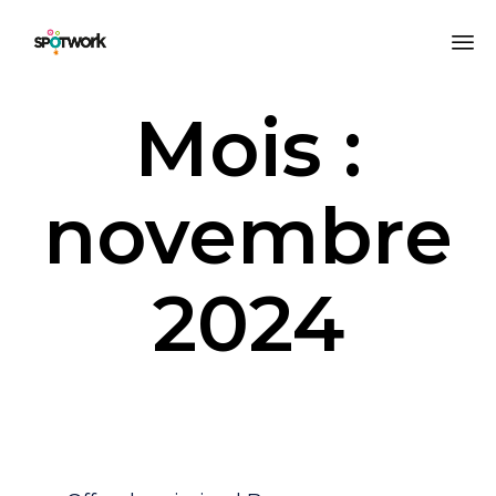
All
Mois :
au
co
novembre
2024