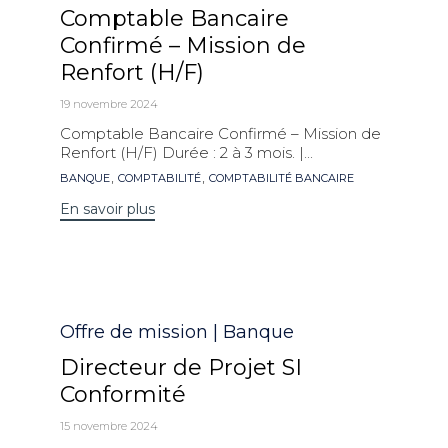
Comptable Bancaire
Confirmé – Mission de
Renfort (H/F)
19 novembre 2024
Comptable Bancaire Confirmé – Mission de
Renfort (H/F) Durée : 2 à 3 mois. |...
Mots
,
,
BANQUE
COMPTABILITÉ
COMPTABILITÉ BANCAIRE
clés
En savoir plus
Catégorie
Offre de mission | Banque
Directeur de Projet SI
Conformité
15 novembre 2024