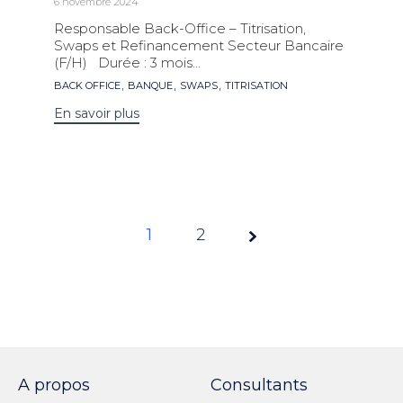
6 novembre 2024
Responsable Back-Office – Titrisation,
Swaps et Refinancement Secteur Bancaire
(F/H) Durée : 3 mois...
Mots
,
,
,
BACK OFFICE
BANQUE
SWAPS
TITRISATION
clés
En savoir plus
1
Page
2
1 sur
2
A propos
Consultants