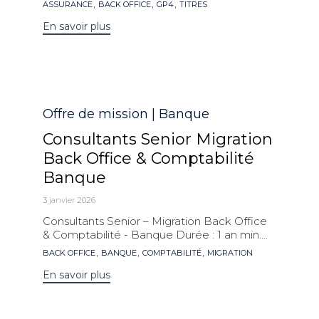
Mots
,
,
,
ASSURANCE
BACK OFFICE
GP4
TITRES
clés
En savoir plus
Catégorie
Offre de mission | Banque
Consultants Senior Migration
Back Office & Comptabilité
Banque
3 janvier 2026
Consultants Senior – Migration Back Office
& Comptabilité - Banque Durée : 1 an min....
Mots
,
,
,
BACK OFFICE
BANQUE
COMPTABILITÉ
MIGRATION
clés
En savoir plus