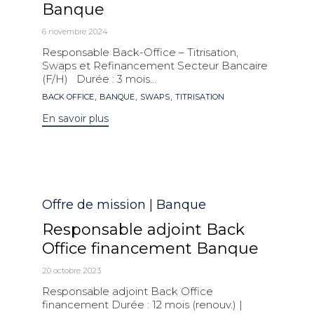
Banque
6 novembre 2024
Responsable Back-Office – Titrisation,
Swaps et Refinancement Secteur Bancaire
(F/H) Durée : 3 mois...
Mots
,
,
,
BACK OFFICE
BANQUE
SWAPS
TITRISATION
clés
En savoir plus
Catégorie
Offre de mission | Banque
Responsable adjoint Back
Office financement Banque
20 octobre 2023
Responsable adjoint Back Office
financement Durée : 12 mois (renouv.) |