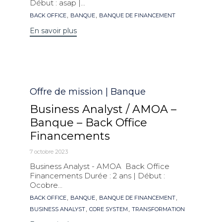
Début : asap |...
Mots
,
,
BACK OFFICE
BANQUE
BANQUE DE FINANCEMENT
clés
En savoir plus
Catégorie
Offre de mission | Banque
Business Analyst / AMOA –
Banque – Back Office
Financements
7 octobre 2023
Business Analyst - AMOA Back Office
Financements Durée : 2 ans | Début :
Ocobre...
Mots
,
,
,
BACK OFFICE
BANQUE
BANQUE DE FINANCEMENT
clés
,
,
BUSINESS ANALYST
CORE SYSTEM
TRANSFORMATION