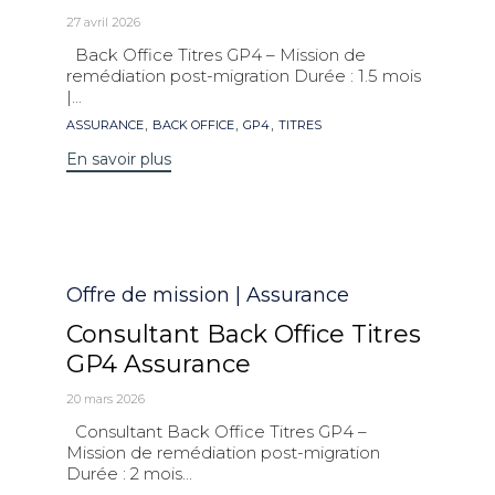
27 avril 2026
Back Office Titres GP4 – Mission de
remédiation post-migration Durée : 1.5 mois
|...
Mots
,
,
,
ASSURANCE
BACK OFFICE
GP4
TITRES
clés
En savoir plus
Catégorie
Offre de mission | Assurance
Consultant Back Office Titres
GP4 Assurance
20 mars 2026
Consultant Back Office Titres GP4 –
Mission de remédiation post-migration
Durée : 2 mois...