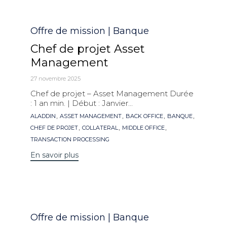
Catégorie
Offre de mission | Banque
Chef de projet Asset
Management
27 novembre 2025
Chef de projet – Asset Management Durée
: 1 an min. | Début : Janvier...
Mots
,
,
,
,
ALADDIN
ASSET MANAGEMENT
BACK OFFICE
BANQUE
clés
,
,
,
CHEF DE PROJET
COLLATERAL
MIDDLE OFFICE
TRANSACTION PROCESSING
En savoir plus
Catégorie
Offre de mission | Banque