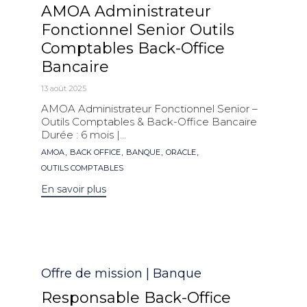
AMOA Administrateur
Fonctionnel Senior Outils
Comptables Back-Office
Bancaire
13 août 2025
AMOA Administrateur Fonctionnel Senior –
Outils Comptables & Back-Office Bancaire
Durée : 6 mois |...
Mots
,
,
,
,
AMOA
BACK OFFICE
BANQUE
ORACLE
clés
OUTILS COMPTABLES
En savoir plus
Catégorie
Offre de mission | Banque
Responsable Back-Office