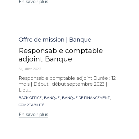
En savoir plus
Catégorie
Offre de mission | Banque
Responsable comptable
adjoint Banque
31 juillet 2023
Responsable comptable adjoint Durée : 12
mois | Début : début septembre 2023 |
Lieu...
Mots
,
,
,
BACK OFFICE
BANQUE
BANQUE DE FINANCEMENT
clés
COMPTABILITÉ
En savoir plus