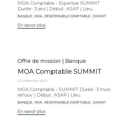
MOA Comptable - Expertise SUMMIT
Durée : 3 ans | Début : ASAP | Lieu...
Mots
,
,
,
BANQUE
MOA
RESPONSABLE COMPTABLE
SUMMIT
clés
En savoir plus
Catégorie
Offre de mission | Banque
MOA Comptable SUMMIT
23 septembre 2025
MOA Comptable - SUMMIT Durée : 3 mois
renouv. | Début : ASAP | Lieu...
Mots
,
,
,
BANQUE
MOA
RESPONSABLE COMPTABLE
SUMMIT
clés
En savoir plus