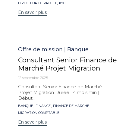
clés
,
DIRECTEUR DE PROJET
KYC
En savoir plus
Catégorie
Offre de mission | Banque
Consultant Senior Finance de
Marché Projet Migration
12 septembre 2025
Consultant Senior Finance de Marché –
Projet Migration Durée : 4 mois min |
Début...
Mots
,
,
,
BANQUE
FINANCE
FINANCE DE MARCHÉ
clés
MIGRATION COMPTABLE
En savoir plus