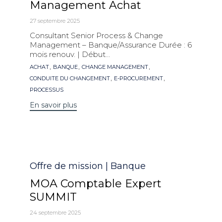
Management Achat
27 septembre 2025
Consultant Senior Process & Change
Management – Banque/Assurance Durée : 6
mois renouv. | Début...
Mots
,
,
,
ACHAT
BANQUE
CHANGE MANAGEMENT
clés
,
,
CONDUITE DU CHANGEMENT
E-PROCUREMENT
PROCESSUS
En savoir plus
Catégorie
Offre de mission | Banque
MOA Comptable Expert
SUMMIT
24 septembre 2025