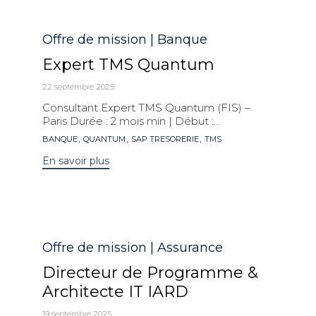
Catégorie
Offre de mission | Banque
Expert TMS Quantum
22 septembre 2025
Consultant Expert TMS Quantum (FIS) –
Paris Durée : 2 mois min | Début :...
Mots
,
,
,
BANQUE
QUANTUM
SAP TRESORERIE
TMS
clés
En savoir plus
Catégorie
Offre de mission | Assurance
Directeur de Programme &
Architecte IT IARD
19 septembre 2025