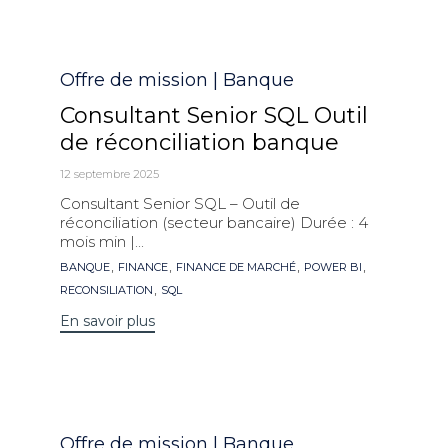
Catégorie
Offre de mission | Banque
Consultant Senior SQL Outil
de réconciliation banque
12 septembre 2025
Consultant Senior SQL – Outil de
réconciliation (secteur bancaire) Durée : 4
mois min |...
Mots
,
,
,
,
BANQUE
FINANCE
FINANCE DE MARCHÉ
POWER BI
clés
,
RECONSILIATION
SQL
En savoir plus
Catégorie
Offre de mission | Banque