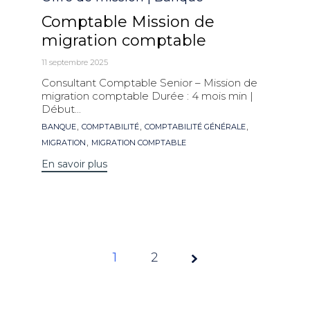
Comptable Mission de
migration comptable
11 septembre 2025
Consultant Comptable Senior – Mission de
migration comptable Durée : 4 mois min |
Début...
Mots
,
,
,
BANQUE
COMPTABILITÉ
COMPTABILITÉ GÉNÉRALE
clés
,
MIGRATION
MIGRATION COMPTABLE
En savoir plus
1
Page
2
1 sur