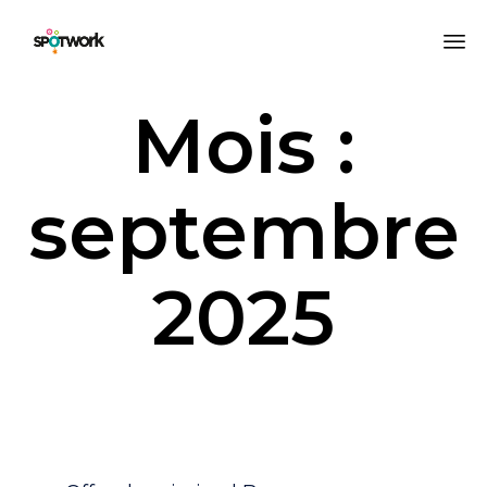
All
Mois :
au
co
septembre
2025