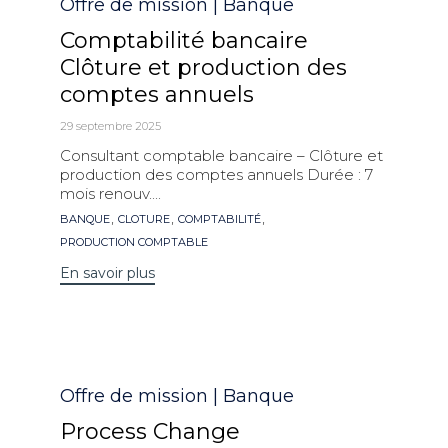
Catégorie
Offre de mission | Banque
Comptabilité bancaire
Clôture et production des
comptes annuels
29 septembre 2025
Consultant comptable bancaire – Clôture et
production des comptes annuels Durée : 7
mois renouv....
Mots
,
,
,
BANQUE
CLOTURE
COMPTABILITÉ
clés
PRODUCTION COMPTABLE
En savoir plus
Catégorie
Offre de mission | Banque
Process Change