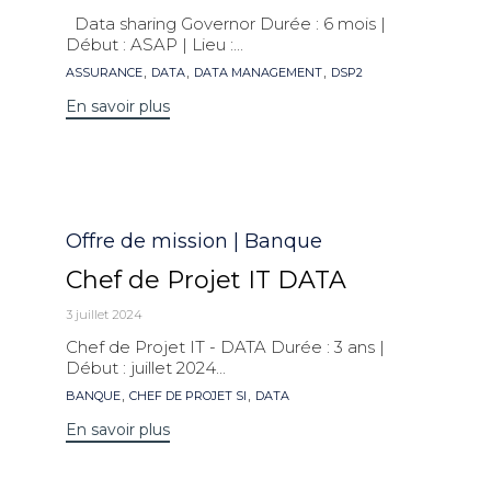
Data sharing Governor Durée : 6 mois |
Début : ASAP | Lieu :...
Mots
,
,
,
ASSURANCE
DATA
DATA MANAGEMENT
DSP2
clés
En savoir plus
Catégorie
Offre de mission | Banque
Chef de Projet IT DATA
3 juillet 2024
Chef de Projet IT - DATA Durée : 3 ans |
Début : juillet 2024...
Mots
,
,
BANQUE
CHEF DE PROJET SI
DATA
clés
En savoir plus