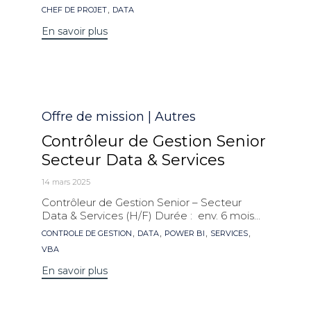
clés
,
CHEF DE PROJET
DATA
En savoir plus
Catégorie
Offre de mission | Autres
Contrôleur de Gestion Senior
Secteur Data & Services
14 mars 2025
Contrôleur de Gestion Senior – Secteur
Data & Services (H/F) Durée : env. 6 mois...
Mots
,
,
,
,
CONTROLE DE GESTION
DATA
POWER BI
SERVICES
clés
VBA
En savoir plus