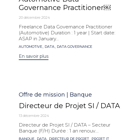
Governance Practitioner￼
20 décembre 2024
Freelance Data Governance Practitioner
(Automotive) Duration : 1 year | Start date:
ASAP in January...
Mots
,
,
AUTOMOTIVE
DATA
DATA GOVERNANCE
clés
En savoir plus
Catégorie
Offre de mission | Banque
Directeur de Projet SI / DATA
13 décembre 2024
Directeur de Projet SI / DATA – Secteur
Banque (F/H) Durée : 1 an renouv....
Mots
,
,
,
BANQUE
DATA
DIRECTEUR DE PROJET
PROJET IT