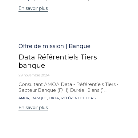
clés
En savoir plus
Catégorie
Offre de mission | Banque
Data Référentiels Tiers
banque
29 novembre 2024
Consultant AMOA Data - Référentiels Tiers -
Secteur Banque (F/H) Durée : 2 ans (1...
Mots
,
,
,
AMOA
BANQUE
DATA
RÉFÉRENTIEL TIERS
clés
En savoir plus