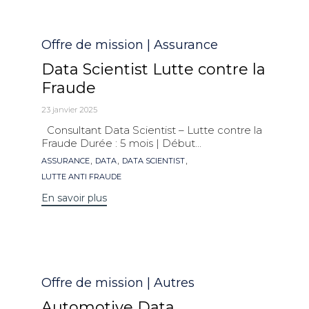
Catégorie
Offre de mission | Assurance
Data Scientist Lutte contre la
Fraude
23 janvier 2025
Consultant Data Scientist – Lutte contre la
Fraude Durée : 5 mois | Début...
Mots
,
,
,
ASSURANCE
DATA
DATA SCIENTIST
clés
LUTTE ANTI FRAUDE
En savoir plus
Catégorie
Offre de mission | Autres
Automotive Data