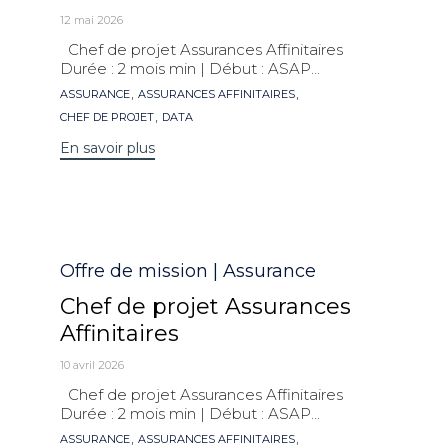
12 mai 2026
Chef de projet Assurances Affinitaires
Durée : 2 mois min | Début : ASAP...
Mots
,
,
ASSURANCE
ASSURANCES AFFINITAIRES
clés
,
CHEF DE PROJET
DATA
En savoir plus
Catégorie
Offre de mission | Assurance
Chef de projet Assurances
Affinitaires
10 avril 2026
Chef de projet Assurances Affinitaires
Durée : 2 mois min | Début : ASAP...
Mots
,
,
ASSURANCE
ASSURANCES AFFINITAIRES