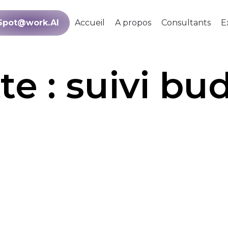
Spot@work.AI
Accueil
A propos
Consultants
E
te :
suivi bu