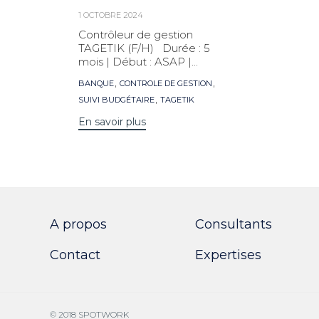
1 OCTOBRE 2024
Contrôleur de gestion
TAGETIK (F/H) Durée : 5
mois | Début : ASAP |...
Mots
,
,
BANQUE
CONTROLE DE GESTION
clés
,
SUIVI BUDGÉTAIRE
TAGETIK
En savoir plus
A propos
Consultants
Contact
Expertises
© 2018 SPOTWORK