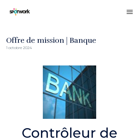
All
au
co
Offre de mission | Banque
1 octobre 2024
Contrôleur de