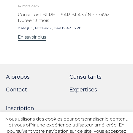
14 mars 2025
Consultant BI RH – SAP BI 4.3 / Need4Viz
Durée : 3 mois |...
Mots
,
,
,
BANQUE
NEED4VIZ
SAP BI 4.3
SIRH
clés
En savoir plus
A propos
Consultants
Contact
Expertises
Inscription
Nous utilisons des cookies pour personnaliser le contenu
et vous offrir une expérience utilisateur améliorée. En
poursuivant votre navigation sur ce site, vous acceptez
© 2018 SPOTWORK