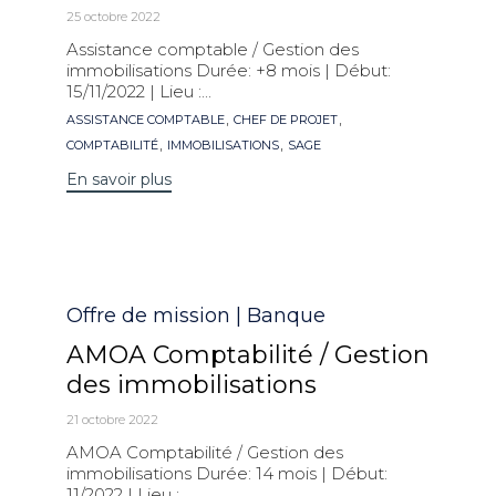
25 octobre 2022
Assistance comptable / Gestion des
immobilisations Durée: +8 mois | Début:
15/11/2022 | Lieu :...
Mots
,
,
ASSISTANCE COMPTABLE
CHEF DE PROJET
clés
,
,
COMPTABILITÉ
IMMOBILISATIONS
SAGE
En savoir plus
Catégorie
Offre de mission | Banque
AMOA Comptabilité / Gestion
des immobilisations
21 octobre 2022
AMOA Comptabilité / Gestion des
immobilisations Durée: 14 mois | Début:
11/2022 | Lieu :...