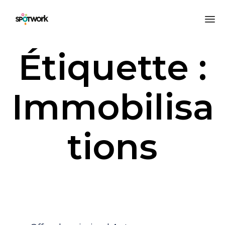
All
Étiquette :
au
co
Immobilisa
tions