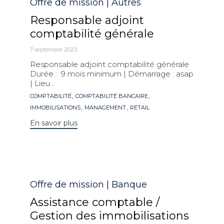
Catégorie
Offre de mission | Autres
Responsable adjoint
comptabilité générale
7 septembre 2023
Responsable adjoint comptabilité générale
Durée : 9 mois minimum | Démarrage : asap
| Lieu...
Mots
,
,
COMPTABILITÉ
COMPTABILITÉ BANCAIRE
clés
,
,
IMMOBILISATIONS
MANAGEMENT
RETAIL
En savoir plus
Catégorie
Offre de mission | Banque
Assistance comptable /
Gestion des immobilisations