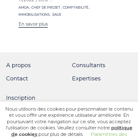
Mots
,
,
,
AMOA
CHEF DE PROJET
COMPTABILITÉ
clés
,
IMMOBILISATIONS
SAGE
En savoir plus
A propos
Consultants
Contact
Expertises
Inscription
Nous utilisons des cookies pour personnaliser le contenu
et vous offrir une expérience utilisateur améliorée. En
poursuivant votre navigation sur ce site, vous acceptez
© 2018 SPOTWORK
l'utilisation de cookies. Veuillez consulter notre
politique
de cookies
pour plus de détails.
Paramètres des
Politique de confidentialité
|
Informations légales
|