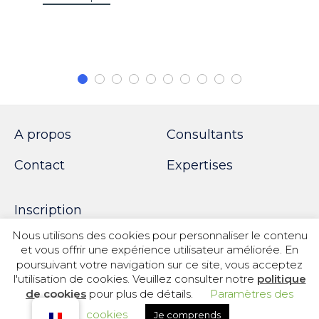
A propos
Consultants
Contact
Expertises
Inscription
Nous utilisons des cookies pour personnaliser le contenu
et vous offrir une expérience utilisateur améliorée. En
poursuivant votre navigation sur ce site, vous acceptez
© 2018 SPOTWORK
l'utilisation de cookies. Veuillez consulter notre
politique
de cookies
pour plus de détails.
Paramètres des
Politique de confidentialité
|
Informations légales
|
Information sur les cookies
cookies
Je comprends