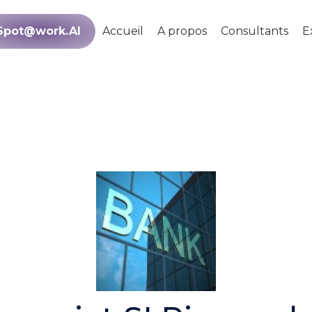
Spot@work.AI
Accueil
A propos
Consultants
E