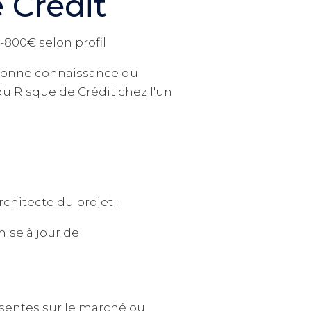
 Crédit
€-800€ selon profil
 bonne connaissance du
du Risque de Crédit chez l'un
rchitecte du projet :
mise à jour de
sentes sur le marché ou