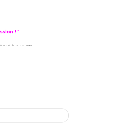
ssion !
*
férencé dans nos bases.