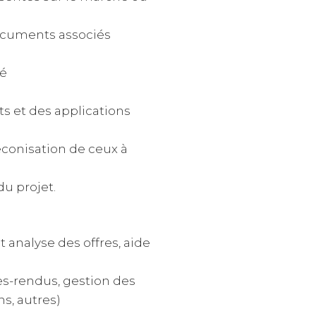
documents associés
hé
ets et des applications
réconisation de ceux à
u projet.
 analyse des offres, aide
tes-rendus, gestion des
s, autres)