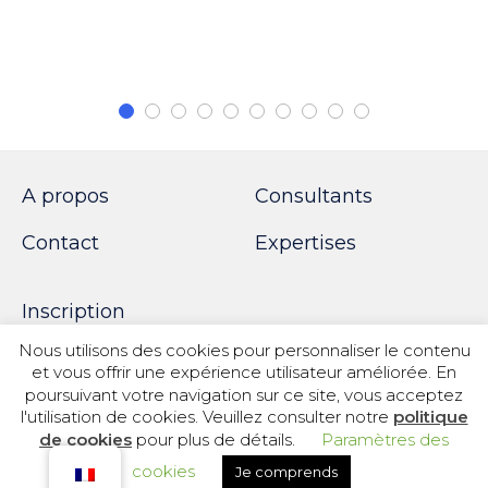
A propos
Consultants
Contact
Expertises
Inscription
Nous utilisons des cookies pour personnaliser le contenu
et vous offrir une expérience utilisateur améliorée. En
poursuivant votre navigation sur ce site, vous acceptez
© 2018 SPOTWORK
l'utilisation de cookies. Veuillez consulter notre
politique
de cookies
pour plus de détails.
Paramètres des
Politique de confidentialité
|
Informations légales
|
Information sur les cookies
cookies
Je comprends