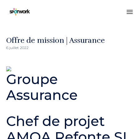
All
au
co
Offre de mission | Assurance
6 juillet 2022
Chef de projet
AMOA Refonte SI