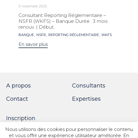
5 novembre 2025
Consultant Reporting Réglementaire –
NSFR (WKFS) – Banque Durée : 3 mois
renouv. | Début...
Mots
,
,
,
BANQUE
NSFR
REPORTING RÉGLEMENTAIRE
WKFS
clés
En savoir plus
A propos
Consultants
Contact
Expertises
Inscription
Nous utilisons des cookies pour personnaliser le contenu
et vous offrir une expérience utilisateur améliorée. En