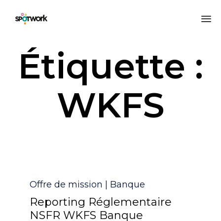
All
Étiquette :
au
co
WKFS
Catégorie
Offre de mission | Banque
Reporting Réglementaire
NSFR WKFS Banque