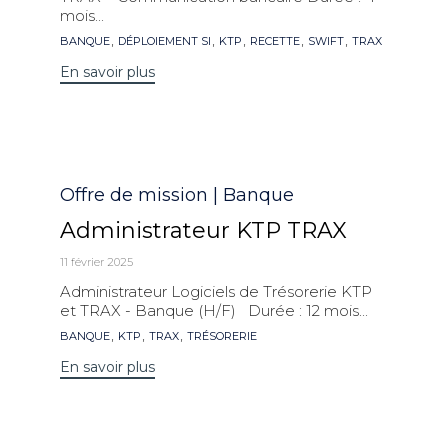
mois...
Mots
,
,
,
,
,
BANQUE
DÉPLOIEMENT SI
KTP
RECETTE
SWIFT
TRAX
clés
En savoir plus
Catégorie
Offre de mission | Banque
Administrateur KTP TRAX
11 février 2025
Administrateur Logiciels de Trésorerie KTP
et TRAX - Banque (H/F) Durée : 12 mois...
Mots
,
,
,
BANQUE
KTP
TRAX
TRÉSORERIE
clés
En savoir plus