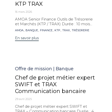
KTP TRAX
16 mars 2026
AMOA Senior Finance Outils de Trésorerie
et Marchés (KTP / TRAX) Durée : 10 mois...
Mots
,
,
,
,
,
AMOA
BANQUE
FINANCE
KTP
TRAX
TRÉSORERIE
clés
En savoir plus
Catégorie
Offre de mission | Banque
Chef de projet métier expert
SWIFT et TRAX
Communication bancaire
29 avril 2025
Chef de projet métier expert SWIFT et
TRAX – Communication bancaire Durée : 4