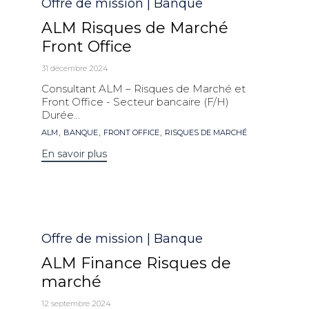
Catégorie
Offre de mission | Banque
ALM Risques de Marché
Front Office
31 décembre 2024
Consultant ALM – Risques de Marché et
Front Office - Secteur bancaire (F/H)
Durée...
Mots
,
,
,
ALM
BANQUE
FRONT OFFICE
RISQUES DE MARCHÉ
clés
En savoir plus
Catégorie
Offre de mission | Banque
ALM Finance Risques de
marché
12 septembre 2024