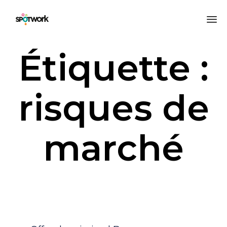
All
Étiquette :
au
co
risques de
marché