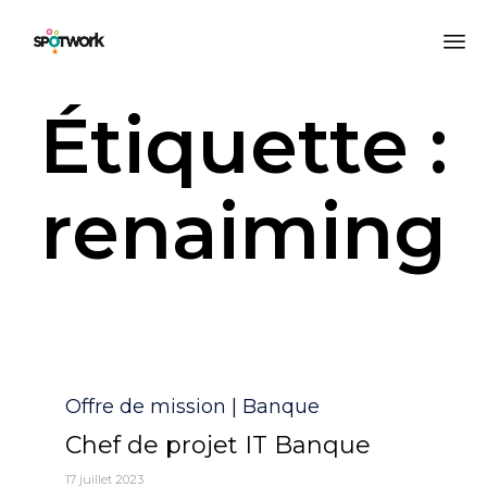
All
Étiquette :
au
co
renaiming
Catégorie
Offre de mission | Banque
Chef de projet IT Banque
17 juillet 2023