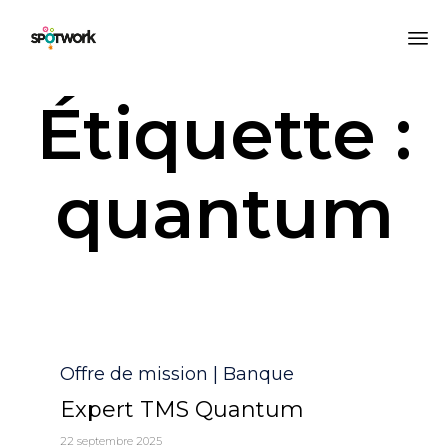
All
Étiquette :
au
co
quantum
Catégorie
Offre de mission | Banque
Expert TMS Quantum
22 septembre 2025