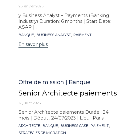
25 janvier 2025
y Business Analyst – Payments (Banking
Industry) Duration: 6 months | Start Date:
ASAP |...
Mots
,
,
BANQUE
BUSINESS ANALYST
PAIEMENT
clés
En savoir plus
Catégorie
Offre de mission | Banque
Senior Architecte paiements
17 juillet 2023
Senior Architecte paiements Durée : 24
mois | Début : 24/07/2023 | Lieu : Paris...
Mots
,
,
,
,
ARCHITECTE
BANQUE
BUSINESS CASE
PAIEMENT
clés
STRATÉGIES DE MIGRATION