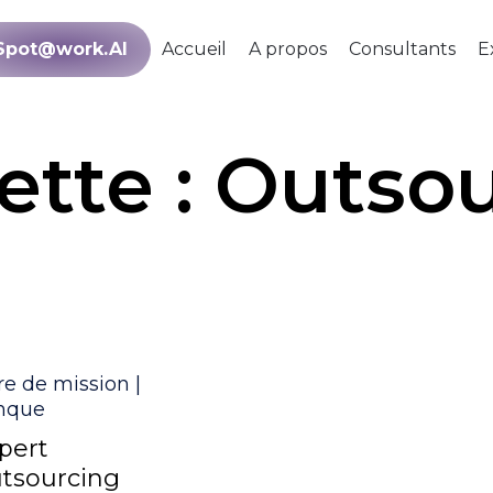
Spot@work.AI
Accueil
A propos
Consultants
E
ette :
Outsou
égorie
re de mission |
nque
pert
tsourcing