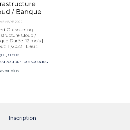
frastructure
oud / Banque
OVEMBRE 2022
ert Outsourcing
astructure Cloud /
que Durée: 12 mois |
t: 11/2022 | Lieu :...
s
,
,
QUE
CLOUD
,
ASTRUCTURE
OUTSOURCING
avoir plus
Inscription