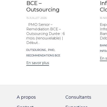
BCE –
In
Outsourcing
Cl
15 JUILLET 2026
16 N
PMO Senior –
Exp
Remédiation BCE –
Infr
Outsourcing Durée : 6
Ban
mois (renouvelable) |
Débu
Début...
Mot
BAN
Mots
clés
,
,
OUTSOURCING
PMO
INFR
clés
RECOMMENDATIONS BCE
En s
En savoir plus
A propos
Consultants