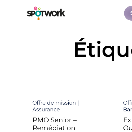
Étiqu
Catégorie
Cat
Offre de mission |
Off
Assurance
Ba
PMO Senior –
Ex
Remédiation
Ou