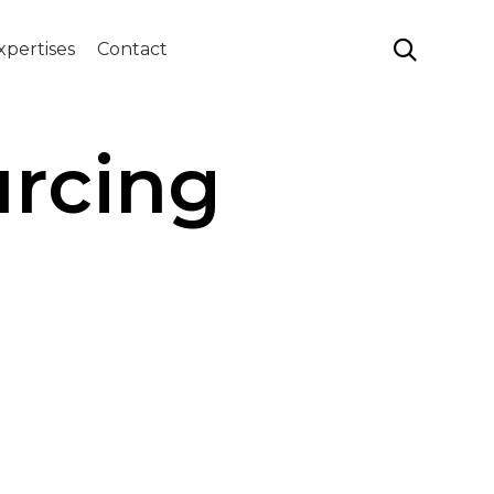
Aller

xpertises
Contact
au
contenu
rcing