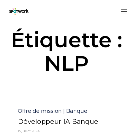
All
Étiquette :
au
co
NLP
Catégorie
Offre de mission | Banque
Développeur IA Banque
15 juillet 2024