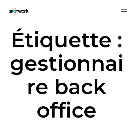
All
Étiquette :
au
co
gestionnai
re back
office