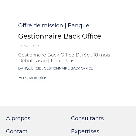
Catégorie
Offre de mission | Banque
Gestionnaire Back Office
24 avril 2023
Gestionnaire Back Office Durée : 18 mois |
Début : asap | Lieu : Paris...
Mots
,
,
BANQUE
CIB
GESTIONNAIRE BACK OFFICE
clés
En savoir plus
A propos
Consultants
Contact
Expertises