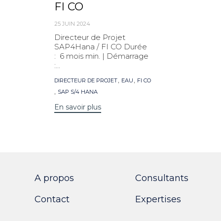
FI CO
25 JUIN 2024
Directeur de Projet
SAP4Hana / FI CO Durée
: 6 mois min. | Démarrage
:...
Mots
,
,
DIRECTEUR DE PROJET
EAU
FI CO
clés
,
SAP S/4 HANA
En savoir plus
A propos
Consultants
Contact
Expertises