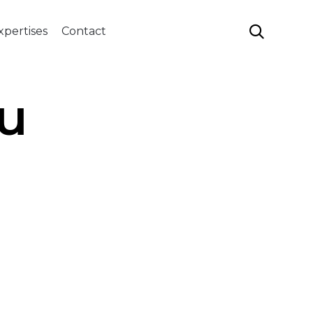
Aller

xpertises
Contact
au
contenu
u