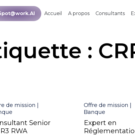
Spot@work.AI
Accueil
A propos
Consultants
E
tiquette :
CR
égorie
Catégorie
re de mission |
Offre de mission |
nque
Banque
nsultant Senior
Expert en
RR3 RWA
Réglementati