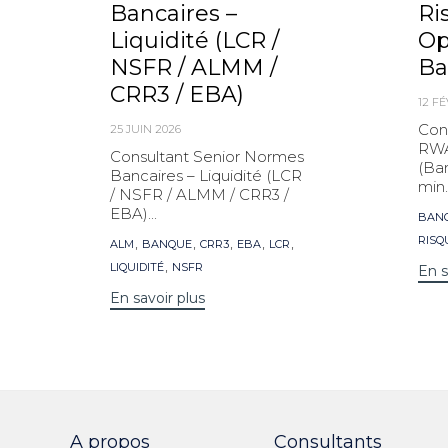
Bancaires –
Ri
Liquidité (LCR /
Op
NSFR / ALMM /
Ba
CRR3 / EBA)
12 F
Con
25 JUIN 2026
RWA
Consultant Senior Normes
(Ba
Bancaires – Liquidité (LCR
min.
/ NSFR / ALMM / CRR3 /
EBA)...
Mot
BAN
clés
Mots
,
,
,
,
,
RISQ
ALM
BANQUE
CRR3
EBA
LCR
clés
,
LIQUIDITÉ
NSFR
En s
En savoir plus
A propos
Consultants