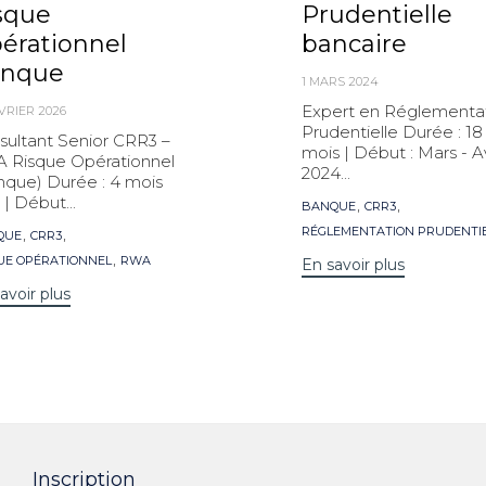
sque
Prudentielle
érationnel
bancaire
nque
1 MARS 2024
Expert en Réglementa
ÉVRIER 2026
Prudentielle Durée : 18
sultant Senior CRR3 –
mois | Début : Mars - Av
 Risque Opérationnel
2024...
nque) Durée : 4 mois
 | Début...
Mots
,
,
BANQUE
CRR3
clés
s
,
,
RÉGLEMENTATION PRUDENTI
QUE
CRR3
,
UE OPÉRATIONNEL
RWA
En savoir plus
avoir plus
Inscription