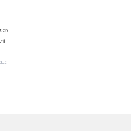
tion
ril
ELLE