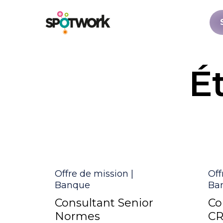
É
Catégorie
Cat
Offre de mission |
Off
Banque
Ba
Consultant Senior
Co
Normes
C