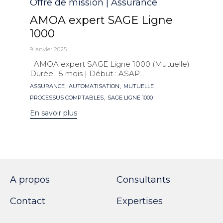
Catégorie
Offre de mission | Assurance
AMOA expert SAGE Ligne
1000
9 janvier 2025
AMOA expert SAGE Ligne 1000 (Mutuelle)
Durée : 5 mois | Début : ASAP...
Mots
,
,
,
ASSURANCE
AUTOMATISATION
MUTUELLE
clés
,
PROCESSUS COMPTABLES
SAGE LIGNE 1000
En savoir plus
A propos
Consultants
Contact
Expertises