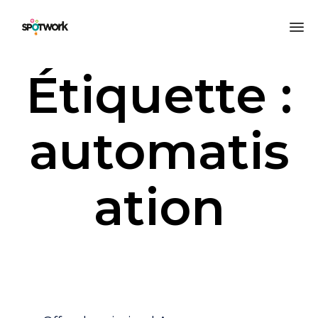
All
Étiquette :
au
co
automatis
ation