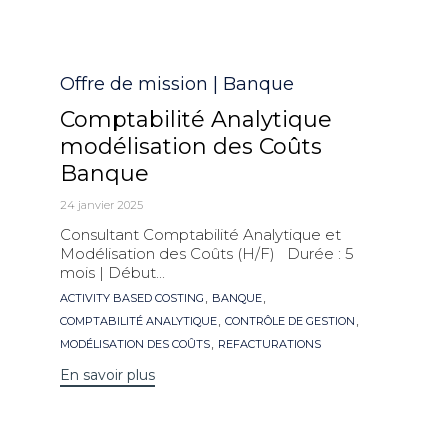
Catégorie
Offre de mission | Banque
Comptabilité Analytique
modélisation des Coûts
Banque
24 janvier 2025
Consultant Comptabilité Analytique et
Modélisation des Coûts (H/F) Durée : 5
mois | Début...
Mots
,
,
ACTIVITY BASED COSTING
BANQUE
clés
,
,
COMPTABILITÉ ANALYTIQUE
CONTRÔLE DE GESTION
,
MODÉLISATION DES COÛTS
REFACTURATIONS
En savoir plus