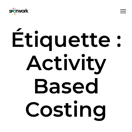
All
Étiquette :
au
co
Activity
Based
Costing