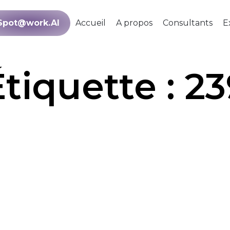
Spot@work.AI
Accueil
A propos
Consultants
E
Étiquette :
23