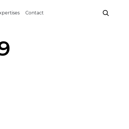
Aller

xpertises
Contact
au
contenu
9