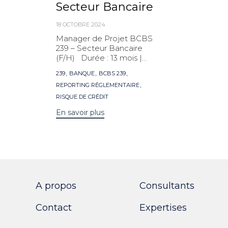
Secteur Bancaire
18 OCTOBRE 2024
Manager de Projet BCBS
239 – Secteur Bancaire
(F/H) Durée : 13 mois |...
Mots
,
,
,
239
BANQUE
BCBS 239
clés
,
REPORTING RÉGLEMENTAIRE
RISQUE DE CRÉDIT
En savoir plus
A propos
Consultants
Contact
Expertises