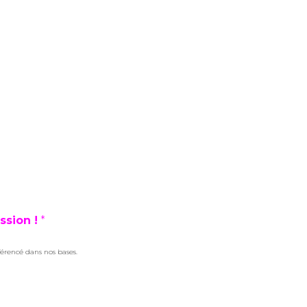
ssion !
*
férencé dans nos bases.