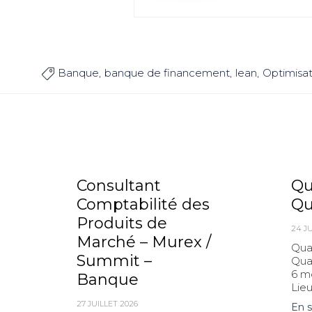
Banque
banque de financement
lean
Optimisat

Consultant
Qu
Comptabilité des
Qu
Produits de
24 JU
Marché – Murex /
Qua
Summit –
Quan
6 mo
Banque
Lieu.
27 JUILLET 2026
En s