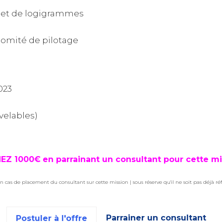
s et de logigrammes
comité de pilotage
023
velables)
EZ 1000€
en parrainant un consultant pour cette mi
n cas de placement du consultant sur cette mission | sous réserve qu'il ne soit pas déjà ré
Parrainer un consultant
Postuler à l'offre