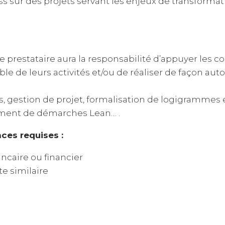
ss sur des projets servant les enjeux de transformat
e prestataire aura la responsabilité d’appuyer les c
le de leurs activités et/ou de réaliser de façon a
s, gestion de projet, formalisation de logigrammes 
iement de démarches Lean… .
ces requises :
ncaire ou financier
te similaire