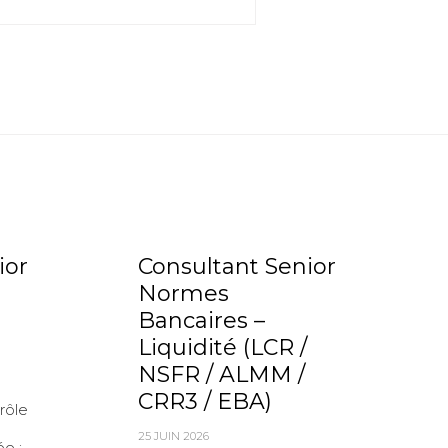
ior
Consultant Senior
Normes
Bancaires –
Liquidité (LCR /
NSFR / ALMM /
CRR3 / EBA)
rôle
25 JUIN 2026
e :