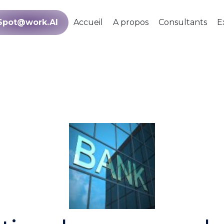
Spot@work.AI
Accueil
A propos
Consultants
E