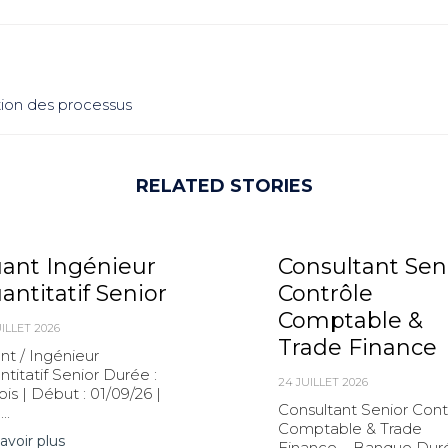
ion des processus
RELATED STORIES
ant Ingénieur
Consultant Sen
antitatif Senior
Contrôle
Comptable &
ILLET 2026
Trade Finance
nt / Ingénieur
titatif Senior Durée :
24 JUILLET 2026
is | Début : 01/09/26 |
Consultant Senior Cont
..
Comptable & Trade
avoir plus
Finance – Banque Duré