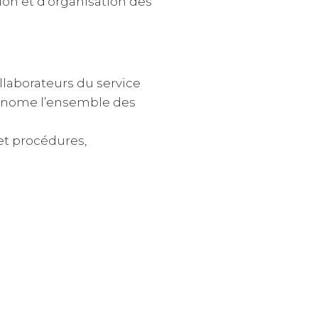
ion et d’organisation des
ollaborateurs du service
utonome l’ensemble des
et procédures,