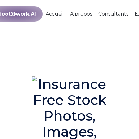
Spot@work.AI
Accueil
A propos
Consultants
E