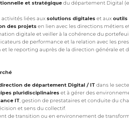
tionnelle et stratégique
du département Digital (e
activités liées aux
solutions digitales
et aux
outils
n des projets
en lien avec les directions métiers e
ion digitale et veiller à la cohérence du portefeuil
dicateurs de performance et la relation avec les pres
t le reporting auprès de la direction générale et d
erché
direction de département Digital / IT
dans le sect
ipes pluridisciplinaires
et à gérer des environnem
ance IT
, gestion de prestataires et conduite du c
ision et sens du collectif.
 de transition ou en environnement de transformat