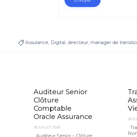
Assurance
Digital
directeur
manager de transiti

Auditeur Senior
Tr
Clôture
As
Comptable
Vi
Oracle Assurance
28 JU
Tra
30 JUILLET 2026
Non
Auditeur Senior – Clôture