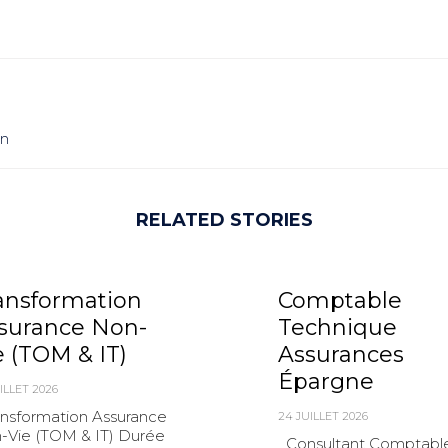
on
RELATED STORIES
ansformation
Comptable
surance Non-
Technique
e (TOM & IT)
Assurances
Épargne
ILLET 2026
nsformation Assurance
24 JUILLET 2026
-Vie (TOM & IT) Durée
Consultant Comptabl