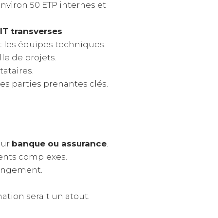
nviron 50 ETP internes et
 IT transverses
.
t les équipes techniques.
le de projets.
tataires.
es parties prenantes clés.
eur
banque ou assurance
.
ents complexes.
hangement.
ion serait un atout.