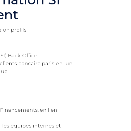
ent
elon profils
SI) Back-Office
lients bancaire parisien- un
que.
O Financements, en lien
les équipes internes et