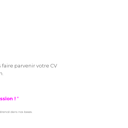
s faire parvenir votre CV
n.
ssion !
*
férencé dans nos bases.