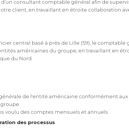
'un consultant comptable général afin de supervis
tre client, en travaillant en étroite collaboration av
ier central basé à près de Lille (59), le comptable 
ntités américaines du groupe, en travaillant en étro
ique du Nord.
 générale de l'entité américaine conformément aux
 groupe.
emps voulu des comptes mensuels et annuels
oration des processus