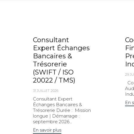
Consultant
Co
Expert Échanges
Fi
Bancaires &
Pr
Trésorerie
In
(SWIFT / ISO
29 JU
20022 / TMS)
Coo
Audi
31 JUILLET 2026
Indu
Consultant Expert
En s
Échanges Bancaires &
Trésorerie Durée : Mission
longue | Démarrage :
septembre 2026...
En savoir plus