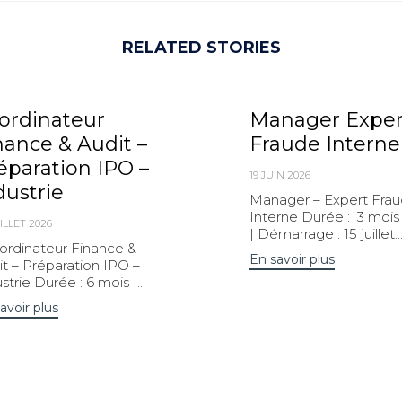
RELATED STORIES
ordinateur
Manager Exper
nance & Audit –
Fraude Interne
éparation IPO –
19 JUIN 2026
dustrie
Manager – Expert Fra
Interne Durée : 3 mois
ILLET 2026
| Démarrage : 15 juillet..
rdinateur Finance &
En savoir plus
t – Préparation IPO –
strie Durée : 6 mois |...
avoir plus