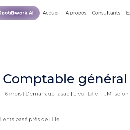
Spot@work.AI
Accueil
A propos
Consultants
E
Comptable général
: 6 mois | Démarrage : asap | Lieu : Lille | TJM : selon 
ents basé près de Lille :