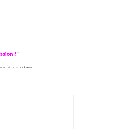
ssion !
*
férencé dans nos bases.