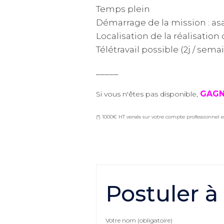
Temps plein
Démarrage de la mission : as
Localisation de la réalisation 
Télétravail possible (2j / sema
_____
GAGN
Si vous n'êtes pas disponible,
(*) 1000€ HT versés sur votre compte professionnel e
Postuler à
Votre nom (obligatoire)