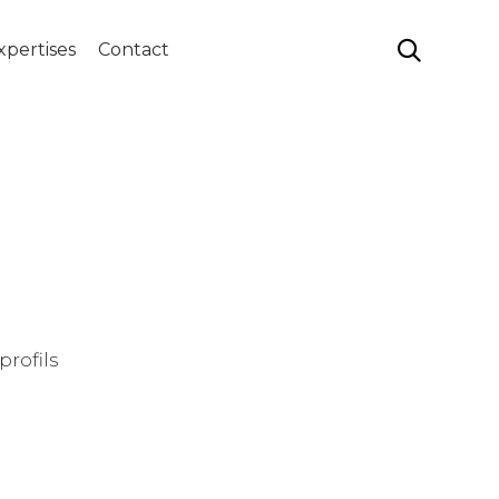
Aller

xpertises
Contact
au
contenu
profils