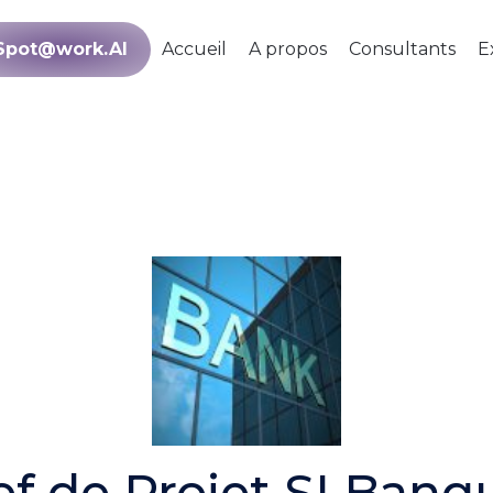
Spot@work.AI
Accueil
A propos
Consultants
E
f de Projet SI Banq