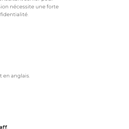
sion nécessite une forte
dentialité.
 en anglais.
aff
.