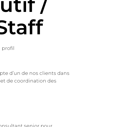
tif /
Staff
 profil
te d’un de nos clients dans
e et de coordination des
onsultant senior pour