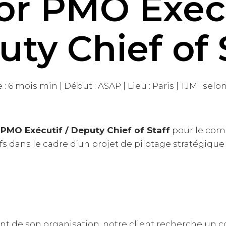
or PMO Exécu
ty Chief of 
: 6 mois min | Début : ASAP | Lieu : Paris | TJM : selon
 PMO Exécutif / Deputy Chief of Staff
pour le comp
ifs dans le cadre d’un projet de pilotage stratégiqu
t de son organisation, notre client recherche un c