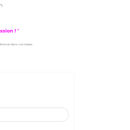
n.
ssion !
*
férencé dans nos bases.