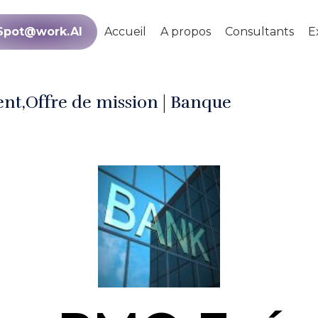
Spot@work.AI
Accueil
A propos
Consultants
E
ent
Offre de mission | Banque