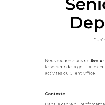
Seni
Depu
Durée 
Nous recherchons un
Senior
le secteur de la gestion d’act
activités du Client Office.
Contexte
Dans le cadre du renforcemen