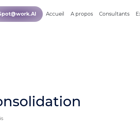
Spot@work.AI
Accueil
A propos
Consultants
E
onsolidation
is